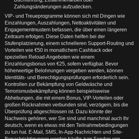
Zahlungsänderungen aufzudecken.
VIP- und Treueprogramme können sich mit Dingen wie
Einzahlungen, Auszahlungen, Nettoaktivitäten und
Engagementmustern befassen, die über einen längeren
Zeitraum erfolgen. Diese Daten helfen bei der
Stufenplatzierung, einem schnelleren Support-Routing und
Vorteilen wie €50 in monatlichem Cashback oder
speziellen Reload-Angeboten wie einem
Einzahlungsbonus von €25, sofern verfügbar. Bevor
höherwertige Belohnungen vergeben werden, können
Identitäts- und Berechtigungsprüfungen erforderlich sein.
Kontrollen zur Bekämpfung von Geldwäsche und
Terrorismusbekämpfung können beispielsweise
Abhebungen, die mit einem Bonus, VIP-Vorteilen oder
großen Rücknahmen verbunden sind, verzögern, bis die
Überprüfung abgeschlossen ist. Dazu könnte der
Nachweis gehören, wer Sie sind und manchmal auch Ihr
deutsch, wenn es etwas mit den Teilnahmebedingungen
zu tun hat. E-Mail, SMS, In-App-Nachrichten und Site-
Benachrichtigungen werden häufig zum Senden von