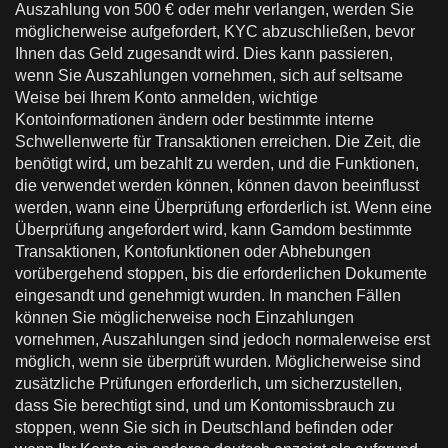
Auszahlung von 500 € oder mehr verlangen, werden Sie
möglicherweise aufgefordert, KYC abzuschließen, bevor
Ihnen das Geld zugesandt wird. Dies kann passieren,
wenn Sie Auszahlungen vornehmen, sich auf seltsame
Weise bei Ihrem Konto anmelden, wichtige
Kontoinformationen ändern oder bestimmte interne
Schwellenwerte für Transaktionen erreichen. Die Zeit, die
benötigt wird, um bezahlt zu werden, und die Funktionen,
die verwendet werden können, können davon beeinflusst
werden, wann eine Überprüfung erforderlich ist. Wenn eine
Überprüfung angefordert wird, kann Gamdom bestimmte
Transaktionen, Kontofunktionen oder Abhebungen
vorübergehend stoppen, bis die erforderlichen Dokumente
eingesandt und genehmigt wurden. In manchen Fällen
können Sie möglicherweise noch Einzahlungen
vornehmen, Auszahlungen sind jedoch normalerweise erst
möglich, wenn sie überprüft wurden. Möglicherweise sind
zusätzliche Prüfungen erforderlich, um sicherzustellen,
dass Sie berechtigt sind, und um Kontomissbrauch zu
stoppen, wenn Sie sich in Deutschland befinden oder