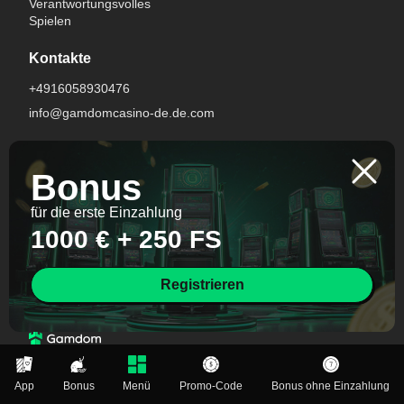
Verantwortungsvolles
Spielen
Kontakte
+4916058930476
info@gamdomcasino-de.de.com
Gehen Sie auf Nummer sicher
Bonus
Wenn Sie Symptome einer Spielsucht bemerken, suchen Sie
Hilfe bei einem Fachmann. Diese Website richtet sich an
für die erste Einzahlung
Benutzer ab 18 Jahren.
1000 € + 250 FS
Registrieren
App
Bonus
Menü
Promo-Code
Bonus ohne Einzahlung
All Rights Reserved.