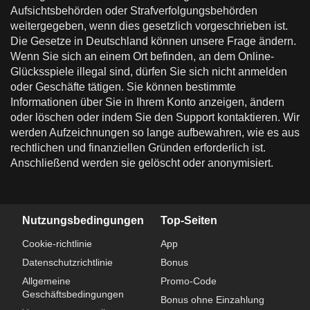
Aufsichtsbehörden oder Strafverfolgungsbehörden
weitergegeben, wenn dies gesetzlich vorgeschrieben ist.
Die Gesetze in Deutschland können unsere Frage ändern.
Wenn Sie sich an einem Ort befinden, an dem Online-
Glücksspiele illegal sind, dürfen Sie sich nicht anmelden
oder Geschäfte tätigen. Sie können bestimmte
Informationen über Sie in Ihrem Konto anzeigen, ändern
oder löschen oder indem Sie den Support kontaktieren. Wir
werden Aufzeichnungen so lange aufbewahren, wie es aus
rechtlichen und finanziellen Gründen erforderlich ist.
Anschließend werden sie gelöscht oder anonymisiert.
Nutzungsbedingungen
Top-Seiten
Cookie-richtlinie
App
Datenschutzrichtlinie
Bonus
Allgemeine
Promo-Code
Geschäftsbedingungen
Bonus ohne Einzahlung