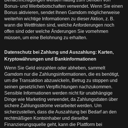
Bonus- und Werbebotschaften verwendet. Wenn Sie einen
Bonus aktivieren, sendet Ihnen Gamdom möglicherweise
weiterhin wichtige Informationen zu dieser Aktion, z. B.
wann die Wettfristen sind, welche Anforderungen noch
offen sind oder welche Änderungen Sie vornehmen
müssen, um eine Belohnung zu erhalten.
Datenschutz bei Zahlung und Auszahlung: Karten,
Kryptowährungen und Bankinformationen
Wenn Sie Geld einzahlen oder abheben, sammelt
Gamdom nur die Zahlungsinformationen, die es benötigt,
um die Transaktion abzuwickeln, Betrug zu stoppen und
seinen gesetzlichen Verpflichtungen nachzukommen.
Sensible Informationen werden nicht für unabhängige
Dinge wie Marketing verwendet, da Zahlungsdaten über
sichere Zahlungsströme verarbeitet werden. Um
sicherzustellen, dass die Auszahlung bei Bedarf an den
rechtmäßigen Kontoinhaber und dieselbe
Finanzierungsquelle geht, kann die Plattform bei