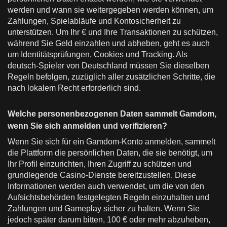
werden und wann sie weitergegeben werden können, um
Zahlungen, Spielabläufe und Kontosicherheit zu
unterstützen. Um Ihr € und Ihre Transaktionen zu schützen,
während Sie Geld einzahlen und abheben, geht es auch
um Identitätsprüfungen, Cookies und Tracking. Als
deutsch-Spieler von Deutschland müssen Sie dieselben
Regeln befolgen, zuzüglich aller zusätzlichen Schritte, die
nach lokalem Recht erforderlich sind.
Welche personenbezogenen Daten sammelt Gamdom,
wenn Sie sich anmelden und verifizieren?
Wenn Sie sich für ein Gamdom-Konto anmelden, sammelt
die Plattform die persönlichen Daten, die sie benötigt, um
Ihr Profil einzurichten, Ihren Zugriff zu schützen und
grundlegende Casino-Dienste bereitzustellen. Diese
Informationen werden auch verwendet, um die von den
Aufsichtsbehörden festgelegten Regeln einzuhalten und
Zahlungen und Gameplay sicher zu halten. Wenn Sie
jedoch später darum bitten, 100 € oder mehr abzuheben,