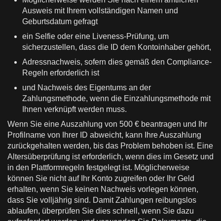
Ausweis mit Ihrem vollständigen Namen und
Geburtsdatum gefragt
ein Selfie oder eine Liveness-Prüfung, um
sicherzustellen, dass die ID dem Kontoinhaber gehört,
Adressnachweis, sofern dies gemäß den Compliance-
Regeln erforderlich ist
und Nachweis des Eigentums an der
Zahlungsmethode, wenn die Einzahlungsmethode mit
Ihnen verknüpft werden muss.
Wenn Sie eine Auszahlung von 500 € beantragen und Ihr
Profilname von Ihrer ID abweicht, kann Ihre Auszahlung
zurückgehalten werden, bis das Problem behoben ist. Eine
Altersüberprüfung ist erforderlich, wenn dies im Gesetz und
in den Plattformregeln festgelegt ist. Möglicherweise
können Sie nicht auf Ihr Konto zugreifen oder Ihr Geld
erhalten, wenn Sie keinen Nachweis vorlegen können,
dass Sie volljährig sind. Damit Zahlungen reibungslos
ablaufen, überprüfen Sie dies schnell, wenn Sie dazu