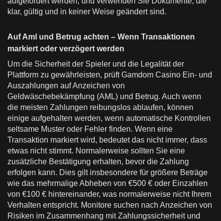
aufgefordert werden, und verwenden Sie Dokumente, die
klar, gültig und in keiner Weise geändert sind.
Auf Aml und Betrug achten – Wenn Transaktionen
markiert oder verzögert werden
Um die Sicherheit der Spieler und die Legalität der
Plattform zu gewährleisten, prüft Gamdom Casino Ein- und
Auszahlungen auf Anzeichen von
Geldwäschebekämpfung (AML) und Betrug. Auch wenn
die meisten Zahlungen reibungslos ablaufen, können
einige aufgehalten werden, wenn automatische Kontrollen
seltsame Muster oder Fehler finden. Wenn eine
Transaktion markiert wird, bedeutet das nicht immer, dass
etwas nicht stimmt. Normalerweise sollten Sie eine
zusätzliche Bestätigung erhalten, bevor die Zahlung
erfolgen kann. Dies gilt insbesondere für größere Beträge
wie das mehrmalige Abheben von €500 € oder Einzahlen
von €100 € hintereinander, was normalerweise nicht Ihrem
Verhalten entspricht. Monitore suchen nach Anzeichen von
Risiken im Zusammenhang mit Zahlungssicherheit und